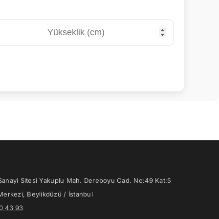
anayi Sitesi Yakuplu Mah. Dereboyu Cad. No:49 Kat:5
Merkezi, Beylikdüzü / İstanbul
0 43 93