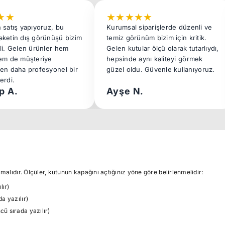
★
★
★
★
★
★
★
 satış yapıyoruz, bu
Kurumsal siparişlerde düzenli ve
ketin dış görünüşü bizim
temiz görünüm bizim için kritik.
li. Gelen ürünler hem
Gelen kutular ölçü olarak tutarlıydı,
em de müşteriye
hepsinde aynı kaliteyi görmek
en daha profesyonel bir
güzel oldu. Güvenle kullanıyoruz.
erdi.
p A.
Ayşe N.
malıdır. Ölçüler, kutunun kapağını açtığınız yöne göre belirlenmelidir:
lır)
a yazılır)
ü sırada yazılır)