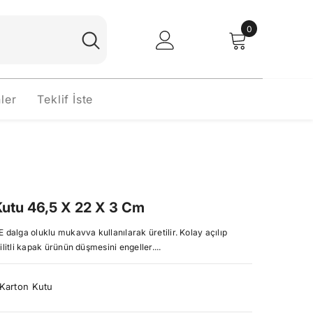
0
0
Oturum
ürünler
Sepet
Aç
ler
Teklif İste
Kutu 46,5 X 22 X 3 Cm
E dalga oluklu mukavva kullanılarak üretilir. Kolay açılıp
ilitli kapak ürünün düşmesini engeller....
Karton Kutu