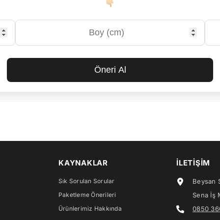
Öneri Al
KAYNAKLAR
İLETIŞIM
Sık Sorulan Sorular
Beysan S
Paketleme Önerileri
Sena İş 
Ürünlerimiz Hakkında
0850 36