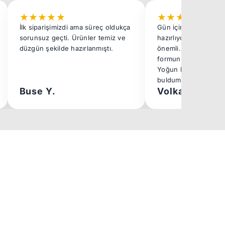
★
★
★
★
★
★
★
★
★
★
İlk siparişimizdi ama süreç oldukça
Gün içinde çok sayıd
sorunsuz geçti. Ürünler temiz ve
hazırlıyoruz, bu yüzd
düzgün şekilde hazırlanmıştı.
önemli. Kolay katlanı
formunu çabuk kaybe
Yoğun kullanım için b
buldum.
Buse Y.
Volkan E.