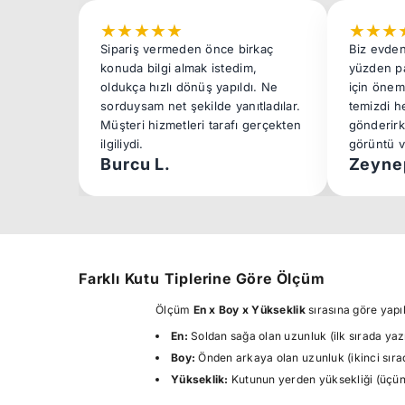
★
★
★
★
★
★
★
★
Sipariş vermeden önce birkaç
Biz evden
konuda bilgi almak istedim,
yüzden pa
oldukça hızlı dönüş yapıldı. Ne
için önem
sorduysam net şekilde yanıtladılar.
temizdi h
Müşteri hizmetleri tarafı gerçekten
gönderirk
ilgiliydi.
görüntü v
Burcu L.
Zeyne
Farklı Kutu Tiplerine Göre Ölçüm
Ölçüm
En x Boy x Yükseklik
sırasına göre yapıl
En:
Soldan sağa olan uzunluk (ilk sırada yazı
Boy:
Önden arkaya olan uzunluk (ikinci sırad
Yükseklik:
Kutunun yerden yüksekliği (üçünc