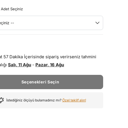
 Adet Seçiniz
çiniz --
at
57
Dakika
İçerisinde sipariş verirseniz tahmini
alığı
Salı, 11 Ağu
-
Pazar, 16 Ağu
Seçenekleri Seçin
İstediğiniz ölçüyü bulamadınız mı?
Özel teklif alın!