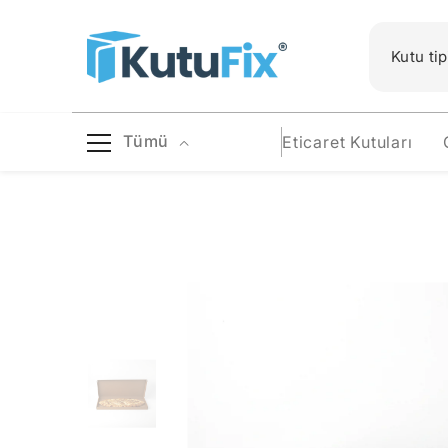
İçeriğe Geç
Tümü
Eticaret Kutuları