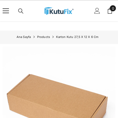
İçeriğe Geç
0
0
ürü
Ana Sayfa
Products
Karton Kutu 27,5 X 12 X 6 Cm