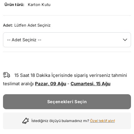
Ürün türü:
Karton Kutu
Adet:
Lütfen Adet Seçiniz
-- Adet Seçiniz --
15
Saat
17
Dakika
İçerisinde sipariş verirseniz tahmini
teslimat aralığı
Pazar, 09 Ağu
-
Cumartesi, 15 Ağu
Seçenekleri Seçin
İstediğiniz ölçüyü bulamadınız mı?
Özel teklif alın!