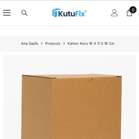
İçeriğe Geç
0
0
ürü
Ana Sayfa
Products
Karton Kutu 16 X 11 X 18 Cm