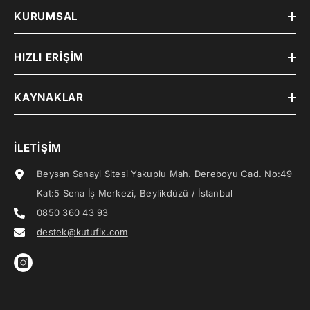
KURUMSAL
HIZLI ERIŞIM
KAYNAKLAR
İLETIŞIM
Beysan Sanayi Sitesi Yakuplu Mah. Dereboyu Cad. No:49
Kat:5 Sena İş Merkezi, Beylikdüzü / İstanbul
0850 360 43 93
destek@kutufix.com