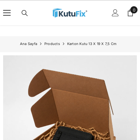
İçeriğe Geç
0
0
ürü
Ana Sayfa
Products
Karton Kutu 13 X 19 X 7,5 Cm