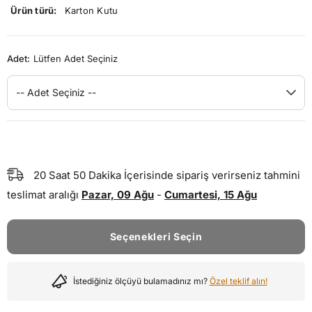
Ürün türü:
Karton Kutu
Adet:
Lütfen Adet Seçiniz
-- Adet Seçiniz --
20
Saat
50
Dakika
İçerisinde sipariş verirseniz tahmini
teslimat aralığı
Pazar, 09 Ağu
-
Cumartesi, 15 Ağu
Seçenekleri Seçin
İstediğiniz ölçüyü bulamadınız mı?
Özel teklif alın!