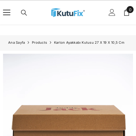
İçeriğe Geç
0
0
ürü
Ana Sayfa
Products
Karton Ayakkabı Kutusu 27 X 19 X 10,5 Cm