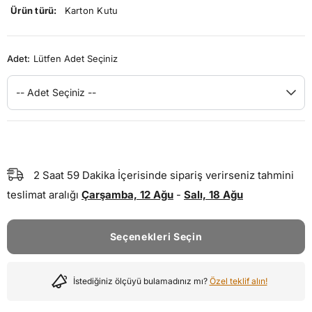
Ürün türü:
Karton Kutu
Adet:
Lütfen Adet Seçiniz
-- Adet Seçiniz --
2
Saat
59
Dakika
İçerisinde sipariş verirseniz tahmini
teslimat aralığı
Çarşamba, 12 Ağu
-
Salı, 18 Ağu
Seçenekleri Seçin
İstediğiniz ölçüyü bulamadınız mı?
Özel teklif alın!