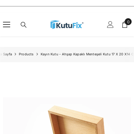
İçeriğe Geç
0
0
ürü
a Sayfa
Products
Kayın Kutu - Ahşap Kapaklı Menteşeli Kutu 17 X 20 X14 